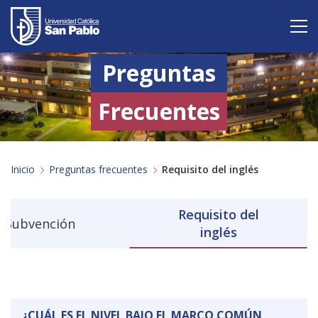
Preguntas
Vive San Pablo
Admisión
Frecuentes
Carreras
Inicio
Preguntas frecuentes
Requisito del
inglés
Postgrado
Internacional
Requisito del
Subvención
inglés
Investigación
Servicio y proyección a la sociedad
Alumnos
Profesores
Antiguos Alumnos
Padres
Empresas
¿CUÁL ES EL NIVEL BAJO EL MARCO COMÚN