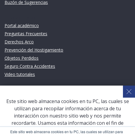
Buzón de Sugerencias
Links de intéres
Portal académico
Preguntas Frecuentes
Derechos Arco
Prevención del Hostigamiento
Objetos Perdidos
Seguro Contra Accidentes
Video tutoriales
Links de intéres
Planeamiento Estratégico y Gestión de Calidad
Este sitio web almacena cookies en tu PC, las cuales se
Sistema de Gestión Académica (SGA)
utilizan para recopilar información acerca de tu
Defensoría Universitaria
interacción con nuestro sitio web y nos permite
Terceros vinculados
recordarte. Usamos esta información con el fin de
mejorar y personalizar tu experiencia de navegación y
San Pablo Mail
Este sitio web almacena cookies en tu PC, las cuales se utilizan para