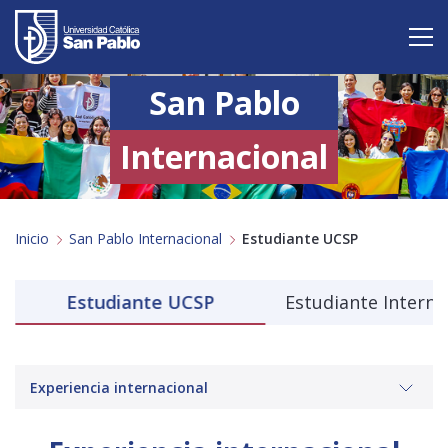
San Pablo
Vive San Pablo
Admisión
Internacional
Carreras
Inicio
San Pablo Internacional
Estudiante UCSP
Postgrado
Internacional
Estudiante UCSP
Estudiante Interna
Investigación
Servicio y proyección a la sociedad
Experiencia internacional
Alumnos
Profesores
Antiguos Alumnos
Padres
Empresas