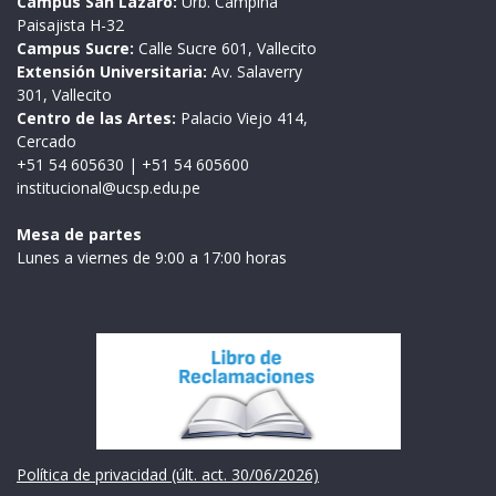
Campus San Lázaro:
Urb. Campiña
Paisajista H-32
Campus Sucre:
Calle Sucre 601, Vallecito
Extensión Universitaria:
Av. Salaverry
301, Vallecito
Centro de las Artes:
Palacio Viejo 414,
Cercado
+51 54 605630
|
+51 54 605600
institucional@ucsp.edu.pe
Mesa de partes
Lunes a viernes de 9:00 a 17:00 horas
Institución
Política de privacidad (últ. act. 30/06/2026)