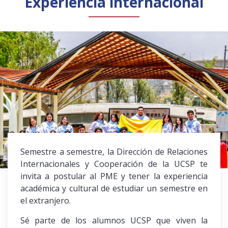
Experiencia internacional
Público general
Licenciamiento
Biblioteca
Noticias
Español
English
Semestre a semestre, la Dirección de Relaciones
Internacionales y Cooperación de la UCSP te
invita a postular al PME y tener la experiencia
académica y cultural de estudiar un semestre en
el extranjero.
Sé parte de los alumnos UCSP que viven la